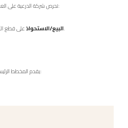
تحرص شركة الدرعية على العمل مع المطورين العقاريين والمكاتب العائلية وشركاء رأس المال والمؤسسات المالية الأخرى بالنماذج الاستثمارية التالية:
على قطع الأراضي لتطوير مشاريع جديدة للأصول متعددة الاستخدامات والسكنية والضيافة والمكاتب والتعليم والرعاية الصحية.
البيع/الاستحواذ
مثل:
يقدم المخطط الرئي