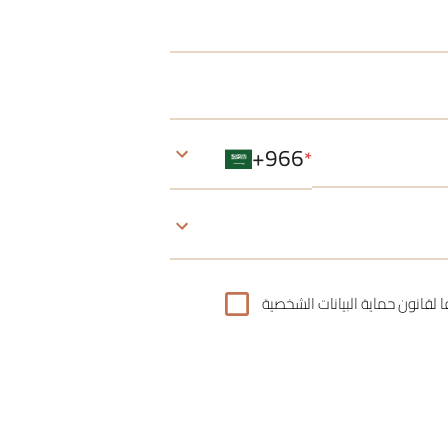
‪+966‬
*