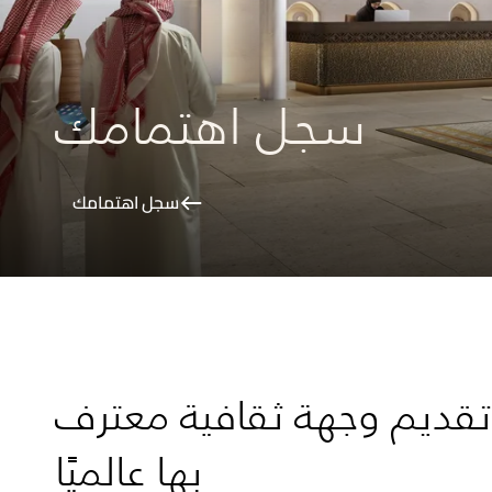
سجل اهتمامك
سجل اهتمامك
0
 تقديم وجهة ثقافية معترف
بها عالميًا