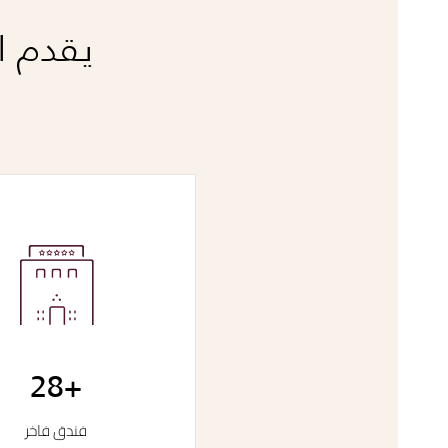
يقدم ا
28+
فندق فاخر