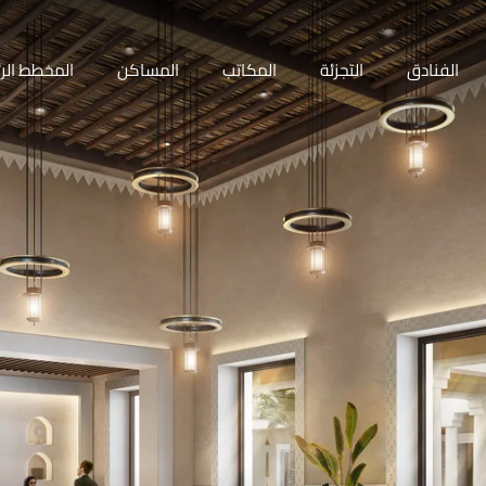
الفنادق
التجزئة
المكاتب
المساكن
المخطط الر